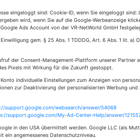
sse eingeloggt sind: Cookie-ID, wenn Sie eingeloggt sind:
bergeben wird, wenn Sie auf die Google-Werbeanzeige klick
m Google Ads Account von der VR-NetWorld GmbH festgelegt
 Einwilligung gem. § 25 Abs. 1 TDDDG, Art. 6 Abs. 1 lit. a)
ufruf der Consent-Management-Plattform unserer Partner e
es Pixels mit Wirkung für die Zukunft gestoppt.
 Konto individuelle Einstellungen zum Anzeigen von person
ionen zur Deaktivierung der personalisierten Werbung und 
s://support.google.com/websearch/answer/54068
ps://support.google.com/My-Ad-Center-Help/answer/121
gle in den USA übermittelt werden. Google LLC (als Mutte
mit ein angemessenes Datenschutzniveau.