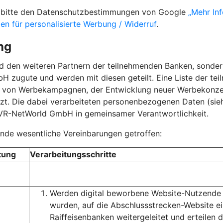
ie bitte den Datenschutzbestimmungen von Google
„Mehr In
gen für personalisierte Werbung / Widerruf
.
ng
nd den weiteren Partnern der teilnehmenden Banken, sond
 zugute und werden mit diesen geteilt. Eine Liste der te
g von Werbekampagnen, der Entwicklung neuer Werbekonz
t. Die dabei verarbeiteten personenbezogenen Daten (siehe
 VR-NetWorld GmbH in gemeinsamer Verantwortlichkeit.
de wesentliche Vereinbarungen getroffen:
tung
Verarbeitungsschritte
Werden digital beworbene Website-Nutzende v
wurden, auf die Abschlussstrecken-Website 
Raiffeisenbanken weitergeleitet und erteilen 