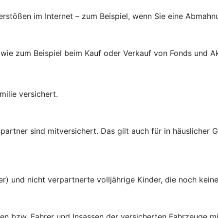
verstößen im Internet – zum Beispiel, wenn Sie eine Abmahn
 wie zum Beispiel beim Kauf oder Verkauf von Fonds und Ak
ilie versichert.
rtner sind mitversichert. Das gilt auch für in häuslicher
er) und nicht verpartnerte volljährige Kinder, die noch ke
en bzw. Fahrer und Insassen der versicherten Fahrzeuge mi